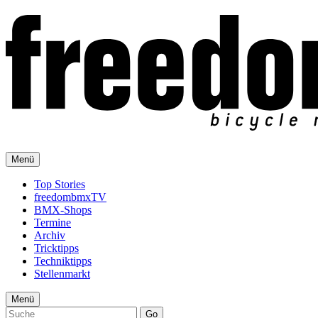
Menü
Top Stories
freedombmxTV
BMX-Shops
Termine
Archiv
Tricktipps
Techniktipps
Stellenmarkt
Menü
Go