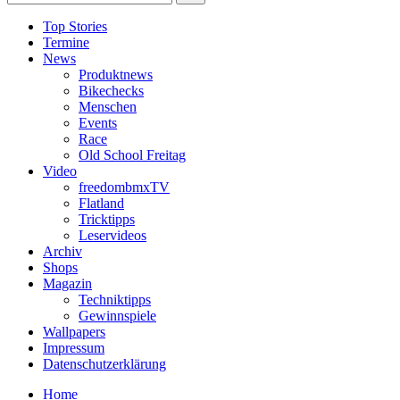
Top Stories
Termine
News
Produktnews
Bikechecks
Menschen
Events
Race
Old School Freitag
Video
freedombmxTV
Flatland
Tricktipps
Leservideos
Archiv
Shops
Magazin
Techniktipps
Gewinnspiele
Wallpapers
Impressum
Datenschutzerklärung
Home