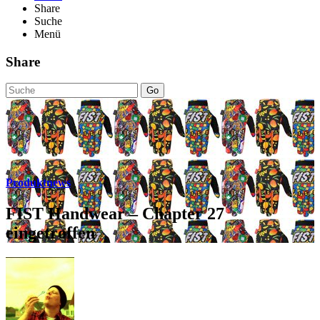
Share
Suche
Menü
Share
Go
Produktnews
FIST Handwear – Chapter 27
eingetroffen