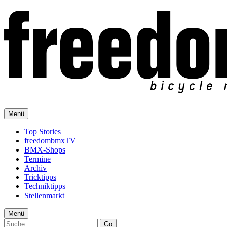
Menü
Top Stories
freedombmxTV
BMX-Shops
Termine
Archiv
Tricktipps
Techniktipps
Stellenmarkt
Menü
Go