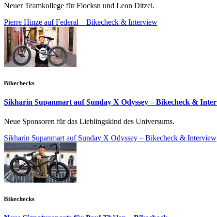
Neuer Teamkollege für Flocksn und Leon Ditzel.
Pierre Hinze auf Federal – Bikecheck & Interview
Bikechecks
Sikharin Supanmart auf Sunday X Odyssey – Bikecheck & Inte
Neue Sponsoren für das Lieblingskind des Universums.
Sikharin Supanmart auf Sunday X Odyssey – Bikecheck & Interview
Bikechecks