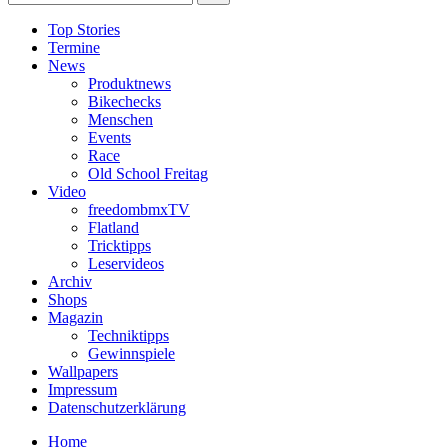
Top Stories
Termine
News
Produktnews
Bikechecks
Menschen
Events
Race
Old School Freitag
Video
freedombmxTV
Flatland
Tricktipps
Leservideos
Archiv
Shops
Magazin
Techniktipps
Gewinnspiele
Wallpapers
Impressum
Datenschutzerklärung
Home