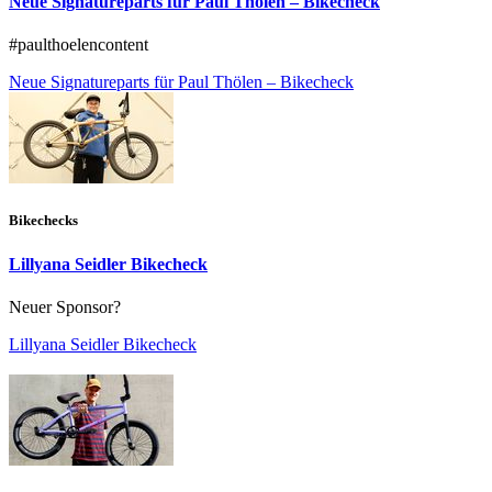
Neue Signatureparts für Paul Thölen – Bikecheck
#paulthoelencontent
Neue Signatureparts für Paul Thölen – Bikecheck
Bikechecks
Lillyana Seidler Bikecheck
Neuer Sponsor?
Lillyana Seidler Bikecheck