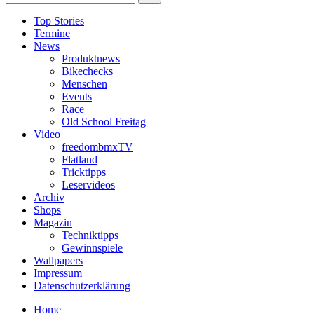
Top Stories
Termine
News
Produktnews
Bikechecks
Menschen
Events
Race
Old School Freitag
Video
freedombmxTV
Flatland
Tricktipps
Leservideos
Archiv
Shops
Magazin
Techniktipps
Gewinnspiele
Wallpapers
Impressum
Datenschutzerklärung
Home