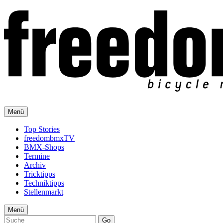
Menü
Top Stories
freedombmxTV
BMX-Shops
Termine
Archiv
Tricktipps
Techniktipps
Stellenmarkt
Menü
Go