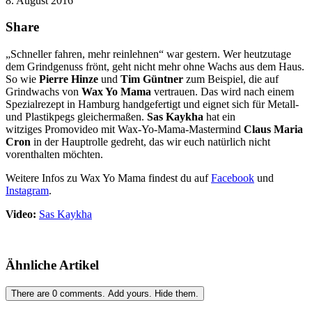
8. August 2016
Share
„Schneller fahren, mehr reinlehnen“ war gestern. Wer heutzutage
dem Grindgenuss frönt, geht nicht mehr ohne Wachs aus dem Haus.
So wie
Pierre Hinze
und
Tim Güntner
zum Beispiel, die auf
Grindwachs von
Wax Yo Mama
vertrauen. Das wird nach einem
Spezialrezept in Hamburg handgefertigt und eignet sich für Metall-
und Plastikpegs gleichermaßen.
Sas Kaykha
hat ein
witziges Promovideo mit Wax-Yo-Mama-Mastermind
Claus Maria
Cron
in der Hauptrolle gedreht, das wir euch natürlich nicht
vorenthalten möchten.
Weitere Infos zu Wax Yo Mama findest du auf
Facebook
und
Instagram
.
Video:
Sas Kaykha
Ähnliche Artikel
There are
0
comments.
Add yours.
Hide them.