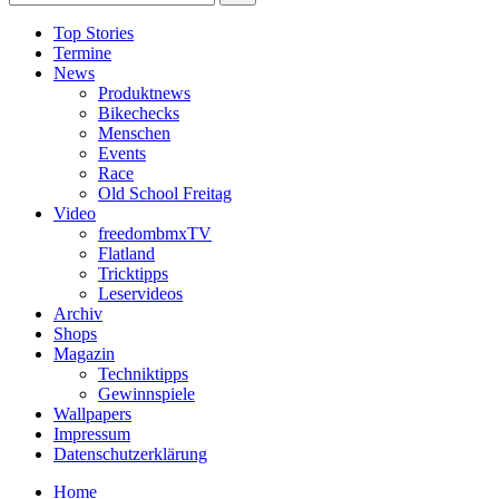
Top Stories
Termine
News
Produktnews
Bikechecks
Menschen
Events
Race
Old School Freitag
Video
freedombmxTV
Flatland
Tricktipps
Leservideos
Archiv
Shops
Magazin
Techniktipps
Gewinnspiele
Wallpapers
Impressum
Datenschutzerklärung
Home