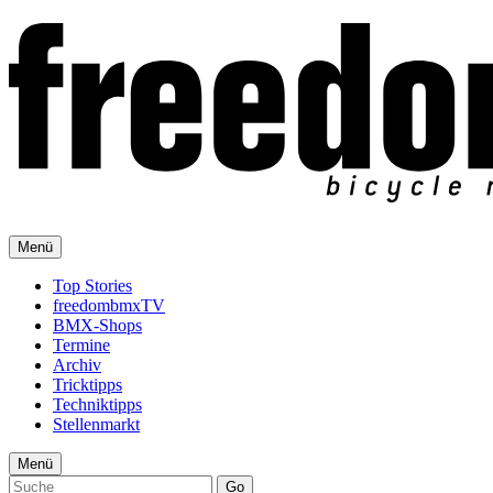
Menü
Top Stories
freedombmxTV
BMX-Shops
Termine
Archiv
Tricktipps
Techniktipps
Stellenmarkt
Menü
Go