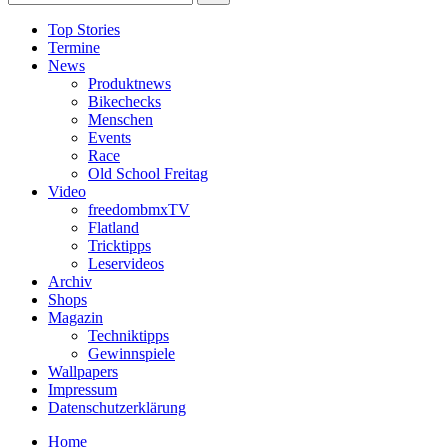
Top Stories
Termine
News
Produktnews
Bikechecks
Menschen
Events
Race
Old School Freitag
Video
freedombmxTV
Flatland
Tricktipps
Leservideos
Archiv
Shops
Magazin
Techniktipps
Gewinnspiele
Wallpapers
Impressum
Datenschutzerklärung
Home