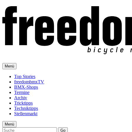
Menü
Top Stories
freedombmxTV
BMX-Shops
Termine
Archiv
Tricktipps
Techniktipps
Stellenmarkt
Menü
Go