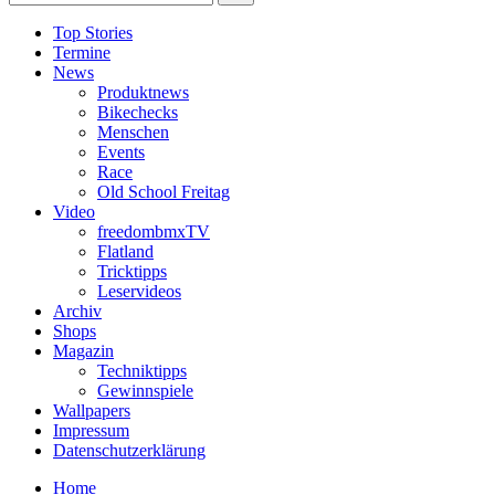
Top Stories
Termine
News
Produktnews
Bikechecks
Menschen
Events
Race
Old School Freitag
Video
freedombmxTV
Flatland
Tricktipps
Leservideos
Archiv
Shops
Magazin
Techniktipps
Gewinnspiele
Wallpapers
Impressum
Datenschutzerklärung
Home