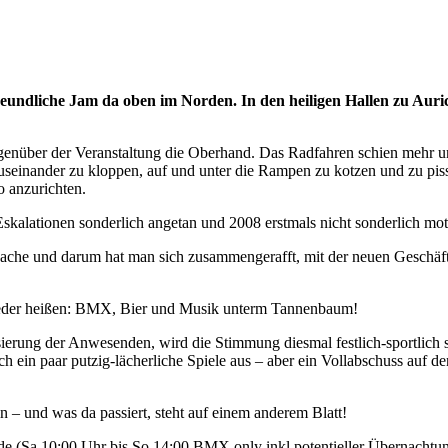
reundliche Jam da oben im Norden. In den heiligen Hallen zu Aur
gegenüber der Veranstaltung die Oberhand. Das Radfahren schien mehr 
useinander zu kloppen, auf und unter die Rampen zu kotzen und zu pisse
 anzurichten.
skalationen sonderlich angetan und 2008 erstmals nicht sonderlich mo
Sache und darum hat man sich zusammengerafft, mit der neuen Geschäfts
ieder heißen: BMX, Bier und Musik unterm Tannenbaum!
erung der Anwesenden, wird die Stimmung diesmal festlich-sportlich s
ein paar putzig-lächerliche Spiele aus – aber ein Vollabschuss auf d
 – und was da passiert, steht auf einem anderem Blatt!
e (Sa 10:00 Uhr bis So 14:00 BMX only inkl.potentieller Übernachtun