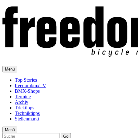
Menü
Top Stories
freedombmxTV
BMX-Shops
Termine
Archiv
Tricktipps
Techniktipps
Stellenmarkt
Menü
Go