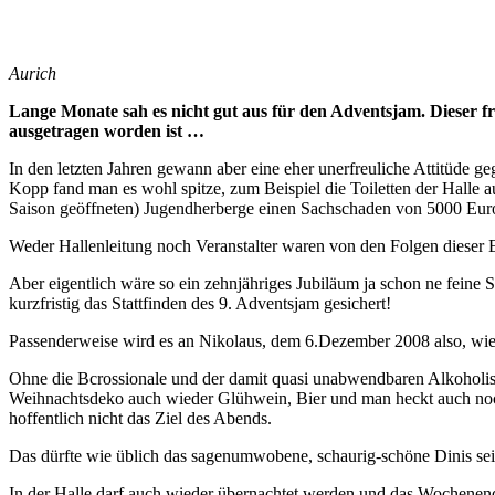
Aurich
Lange Monate sah es nicht gut aus für den Adventsjam. Dieser f
ausgetragen worden ist …
In den letzten Jahren gewann aber eine eher unerfreuliche Attitüde 
Kopp fand man es wohl spitze, zum Beispiel die Toiletten der Halle a
Saison geöffneten) Jugendherberge einen Sachschaden von 5000 Euro
Weder Hallenleitung noch Veranstalter waren von den Folgen dieser E
Aber eigentlich wäre so ein zehnjähriges Jubiläum ja schon ne feine 
kurzfristig das Stattfinden des 9. Adventsjam gesichert!
Passenderweise wird es an Nikolaus, dem 6.Dezember 2008 also, w
Ohne die Bcrossionale und der damit quasi unabwendbaren Alkoholisi
Weihnachtsdeko auch wieder Glühwein, Bier und man heckt auch noch 
hoffentlich nicht das Ziel des Abends.
Das dürfte wie üblich das sagenumwobene, schaurig-schöne Dinis sein
In der Halle darf auch wieder übernachtet werden und das Wochenend