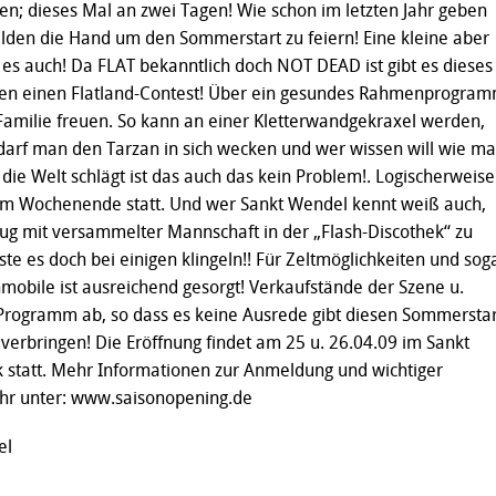
en; dieses Mal an zwei Tagen! Wie schon im letzten Jahr geben
lden die Hand um den Sommerstart zu feiern! Eine kleine aber
 es auch! Da FLAT bekanntlich doch NOT DEAD ist gibt es dieses
en einen Flatland-Contest! Über ein gesundes Rahmenprogra
 Familie freuen. So kann an einer Kletterwandgekraxel werden,
darf man den Tarzan in sich wecken und wer wissen will wie m
 die Welt schlägt ist das auch das kein Problem!. Logischerweise
 am Wochenende statt. Und wer Sankt Wendel kennt weiß auch,
ug mit versammelter Mannschaft in der „Flash-Discothek“ zu
te es doch bei einigen klingeln!! Für Zeltmöglichkeiten und sog
nmobile ist ausreichend gesorgt! Verkaufstände der Szene u.
Programm ab, so dass es keine Ausrede gibt diesen Sommerstar
u verbringen! Die Eröffnung findet am 25 u. 26.04.09 im Sankt
 statt. Mehr Informationen zur Anmeldung und wichtiger
Ihr unter:
www.saisonopening.de
el