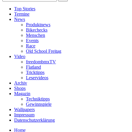
Top Stories
Termine
News
Produktnews
Bikechecks
Menschen
Events
Race
Old School Freitag
Video
freedombmxTV
Flatland
Tricktipps
Leservideos
Archiv
Shops
Magazin
Techniktipps
Gewinnspiele
Wallpapers
Impressum
Datenschutzerklärung
Home