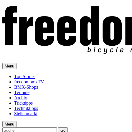
Menü
Top Stories
freedombmxTV
BMX-Shops
Termine
Archiv
Tricktipps
Techniktipps
Stellenmarkt
Menü
Go