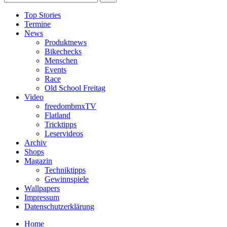
Top Stories
Termine
News
Produktnews
Bikechecks
Menschen
Events
Race
Old School Freitag
Video
freedombmxTV
Flatland
Tricktipps
Leservideos
Archiv
Shops
Magazin
Techniktipps
Gewinnspiele
Wallpapers
Impressum
Datenschutzerklärung
Home