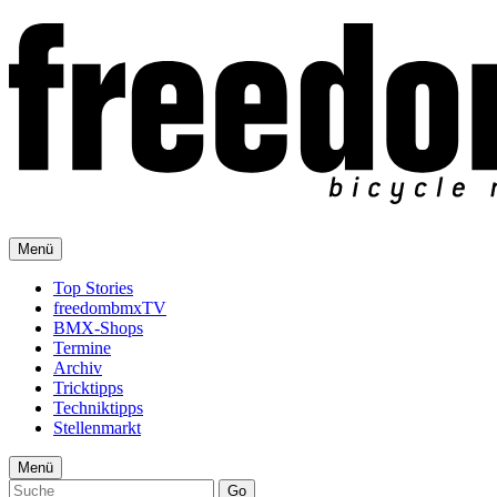
Menü
Top Stories
freedombmxTV
BMX-Shops
Termine
Archiv
Tricktipps
Techniktipps
Stellenmarkt
Menü
Go