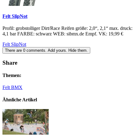
Felt SlipNot
Profil: grobstolliger Dirt/Race Reifen größe: 2,0“, 2,1“ max. druck:
4,1 bar FARBE: schwarz WEB: sibmx.de Empf. VK: 19,99 €
Felt SlipNot
There are
0
comments.
Add yours.
Hide them.
Share
Themen:
Felt BMX
Ähnliche Artikel