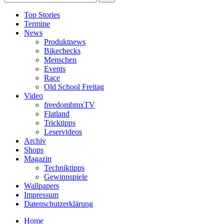
Top Stories
Termine
News
Produktnews
Bikechecks
Menschen
Events
Race
Old School Freitag
Video
freedombmxTV
Flatland
Tricktipps
Leservideos
Archiv
Shops
Magazin
Techniktipps
Gewinnspiele
Wallpapers
Impressum
Datenschutzerklärung
Home