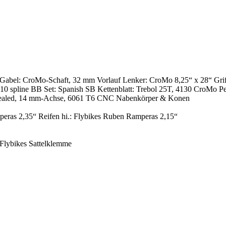
abel: CroMo-Schaft, 32 mm Vorlauf Lenker: CroMo 8,25“ x 28“ Griff
10 spline BB Set: Spanish SB Kettenblatt: Trebol 25T, 4130 CroMo Pe
 sealed, 14 mm-Achse, 6061 T6 CNC Nabenkörper & Konen
peras 2,35“ Reifen hi.: Flybikes Ruben Ramperas 2,15“
Flybikes Sattelklemme