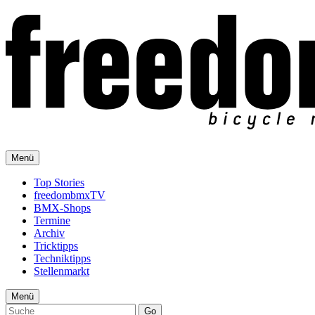
Menü
Top Stories
freedombmxTV
BMX-Shops
Termine
Archiv
Tricktipps
Techniktipps
Stellenmarkt
Menü
Go