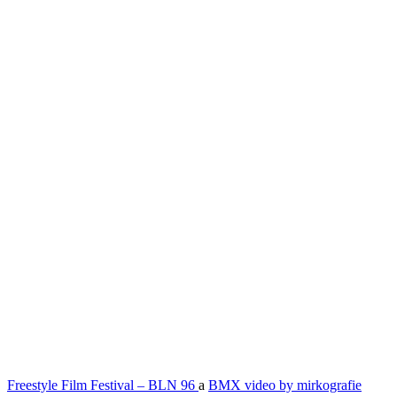
Freestyle Film Festival – BLN 96
a
BMX video by mirkografie