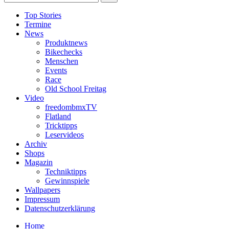
Top Stories
Termine
News
Produktnews
Bikechecks
Menschen
Events
Race
Old School Freitag
Video
freedombmxTV
Flatland
Tricktipps
Leservideos
Archiv
Shops
Magazin
Techniktipps
Gewinnspiele
Wallpapers
Impressum
Datenschutzerklärung
Home