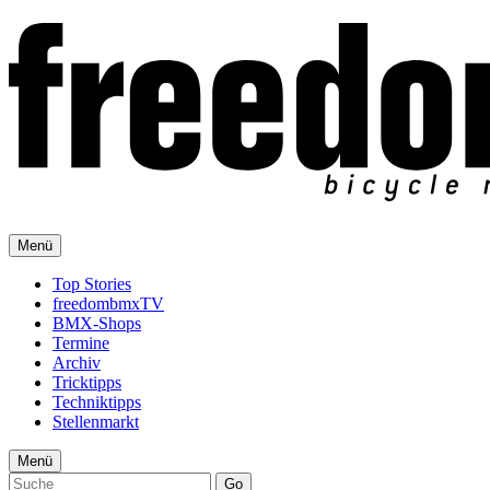
Menü
Top Stories
freedombmxTV
BMX-Shops
Termine
Archiv
Tricktipps
Techniktipps
Stellenmarkt
Menü
Go