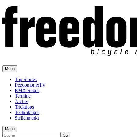
Menü
Top Stories
freedombmxTV
BMX-Shops
Termine
Archiv
Tricktipps
Techniktipps
Stellenmarkt
Menü
Go