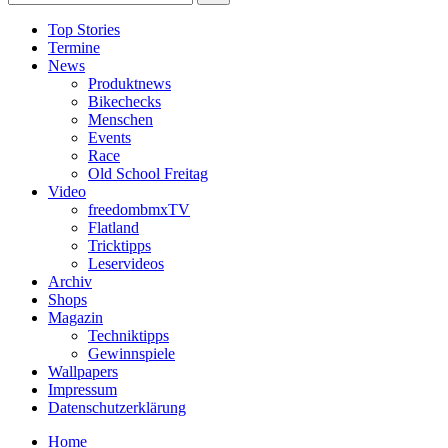
Top Stories
Termine
News
Produktnews
Bikechecks
Menschen
Events
Race
Old School Freitag
Video
freedombmxTV
Flatland
Tricktipps
Leservideos
Archiv
Shops
Magazin
Techniktipps
Gewinnspiele
Wallpapers
Impressum
Datenschutzerklärung
Home