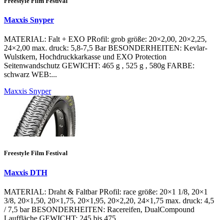
Freestyle Film Festival
Maxxis Snyper
MATERIAL: Falt + EXO PRofil: grob größe: 20×2,00, 20×2,25,
24×2,00 max. druck: 5,8-7,5 Bar BESONDERHEITEN: Kevlar-
Wulstkern, Hochdruckkarkasse und EXO Protection
Seitenwandschutz GEWICHT: 465 g , 525 g , 580g FARBE:
schwarz WEB:...
Maxxis Snyper
Freestyle Film Festival
Maxxis DTH
MATERIAL: Draht & Faltbar PRofil: race größe: 20×1 1/8, 20×1
3/8, 20×1,50, 20×1,75, 20×1,95, 20×2,20, 24×1,75 max. druck: 4,5
/ 7,5 bar BESONDERHEITEN: Racereifen, DualCompound
Lauffläche GEWICHT: 245 bis 475...