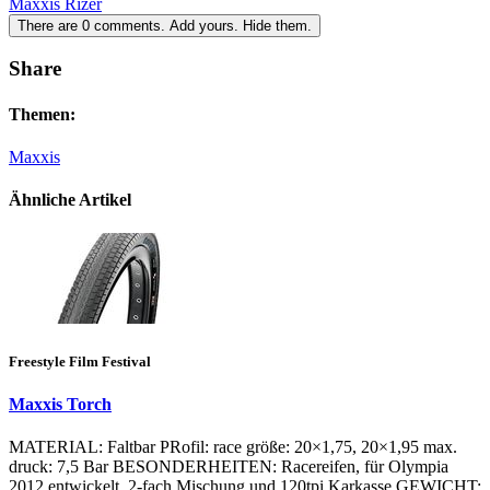
Maxxis Rizer
There are
0
comments.
Add yours.
Hide them.
Share
Themen:
Maxxis
Ähnliche Artikel
Freestyle Film Festival
Maxxis Torch
MATERIAL: Faltbar PRofil: race größe: 20×1,75, 20×1,95 max.
druck: 7,5 Bar BESONDERHEITEN: Racereifen, für Olympia
2012 entwickelt, 2-fach Mischung und 120tpi Karkasse GEWICHT: