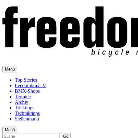
Menü
Top Stories
freedombmxTV
BMX-Shops
Termine
Archiv
Tricktipps
Techniktipps
Stellenmarkt
Menü
Go