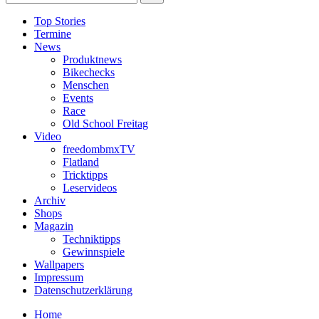
Top Stories
Termine
News
Produktnews
Bikechecks
Menschen
Events
Race
Old School Freitag
Video
freedombmxTV
Flatland
Tricktipps
Leservideos
Archiv
Shops
Magazin
Techniktipps
Gewinnspiele
Wallpapers
Impressum
Datenschutzerklärung
Home