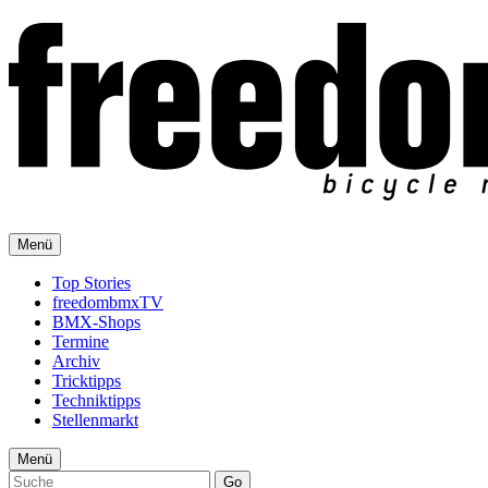
Menü
Top Stories
freedombmxTV
BMX-Shops
Termine
Archiv
Tricktipps
Techniktipps
Stellenmarkt
Menü
Go