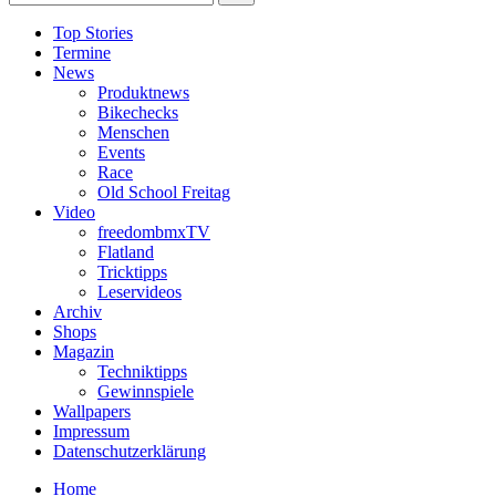
Top Stories
Termine
News
Produktnews
Bikechecks
Menschen
Events
Race
Old School Freitag
Video
freedombmxTV
Flatland
Tricktipps
Leservideos
Archiv
Shops
Magazin
Techniktipps
Gewinnspiele
Wallpapers
Impressum
Datenschutzerklärung
Home