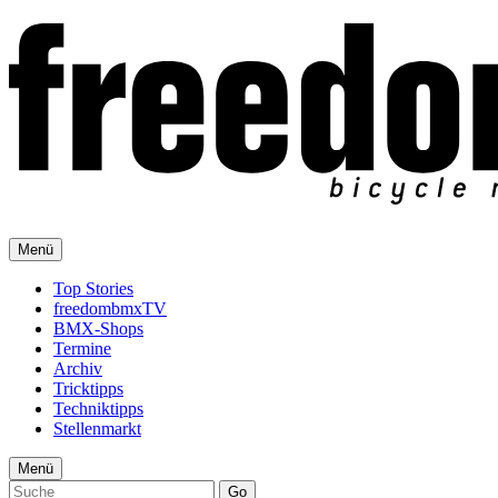
Menü
Top Stories
freedombmxTV
BMX-Shops
Termine
Archiv
Tricktipps
Techniktipps
Stellenmarkt
Menü
Go