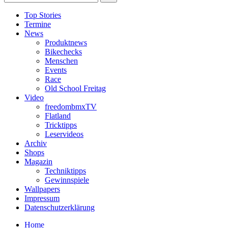
Top Stories
Termine
News
Produktnews
Bikechecks
Menschen
Events
Race
Old School Freitag
Video
freedombmxTV
Flatland
Tricktipps
Leservideos
Archiv
Shops
Magazin
Techniktipps
Gewinnspiele
Wallpapers
Impressum
Datenschutzerklärung
Home