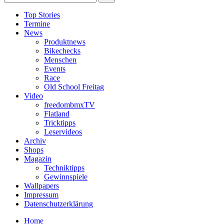
Top Stories
Termine
News
Produktnews
Bikechecks
Menschen
Events
Race
Old School Freitag
Video
freedombmxTV
Flatland
Tricktipps
Leservideos
Archiv
Shops
Magazin
Techniktipps
Gewinnspiele
Wallpapers
Impressum
Datenschutzerklärung
Home