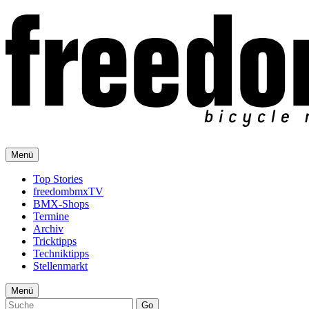
Menü
Top Stories
freedombmxTV
BMX-Shops
Termine
Archiv
Tricktipps
Techniktipps
Stellenmarkt
Menü
Go