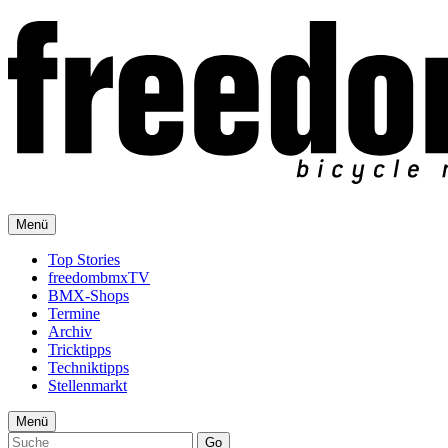
Menü
Top Stories
freedombmxTV
BMX-Shops
Termine
Archiv
Tricktipps
Techniktipps
Stellenmarkt
Menü
Go