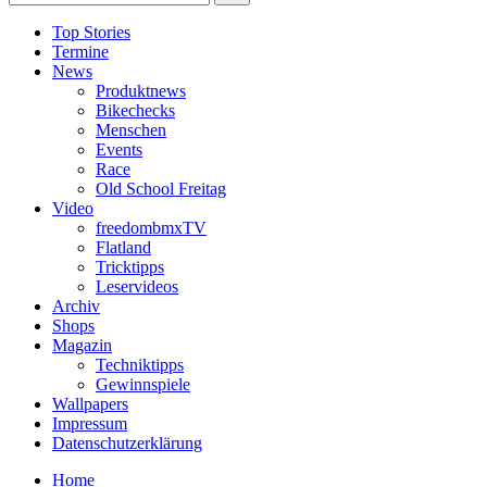
Top Stories
Termine
News
Produktnews
Bikechecks
Menschen
Events
Race
Old School Freitag
Video
freedombmxTV
Flatland
Tricktipps
Leservideos
Archiv
Shops
Magazin
Techniktipps
Gewinnspiele
Wallpapers
Impressum
Datenschutzerklärung
Home