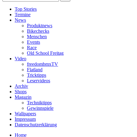
Top Stories
Termine
News
Produktnews
Bikechecks
Menschen
Events
Race
Old School Freitag
Video
freedombmxTV
Flatland
Tricktipps
Leservideos
Archiv
Shops
Magazin
Techniktipps
Gewinnspiele
Wallpapers
Impressum
Datenschutzerklärung
Home