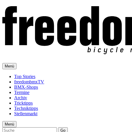
Menü
Top Stories
freedombmxTV
BMX-Shops
Termine
Archiv
Tricktipps
Techniktipps
Stellenmarkt
Menü
Go