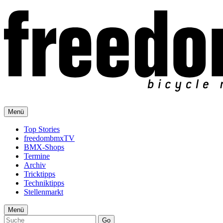
Menü
Top Stories
freedombmxTV
BMX-Shops
Termine
Archiv
Tricktipps
Techniktipps
Stellenmarkt
Menü
Go