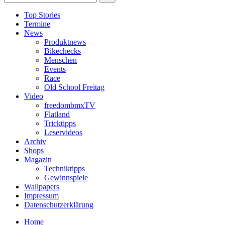
Top Stories
Termine
News
Produktnews
Bikechecks
Menschen
Events
Race
Old School Freitag
Video
freedombmxTV
Flatland
Tricktipps
Leservideos
Archiv
Shops
Magazin
Techniktipps
Gewinnspiele
Wallpapers
Impressum
Datenschutzerklärung
Home