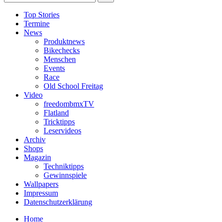
Top Stories
Termine
News
Produktnews
Bikechecks
Menschen
Events
Race
Old School Freitag
Video
freedombmxTV
Flatland
Tricktipps
Leservideos
Archiv
Shops
Magazin
Techniktipps
Gewinnspiele
Wallpapers
Impressum
Datenschutzerklärung
Home