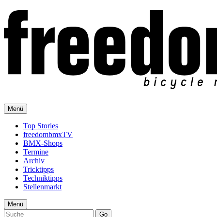
Menü
Top Stories
freedombmxTV
BMX-Shops
Termine
Archiv
Tricktipps
Techniktipps
Stellenmarkt
Menü
Go