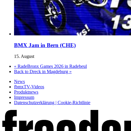
BMX Jam in Bern (CHE)
15. August
«
RadeBronx Games 2026 in Radebeul
Back to Dreck in Magdeburg
»
News
fbmxTV-Videos
Produktnews
Impressum
Datenschutzerklärung | Cookie-Richtlinie