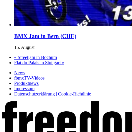
BMX Jam in Bern (CHE)
15. August
«
Streetjam in Bochum
Flat du Palais in Stuttgart
»
News
fbmxTV-Videos
Produktnews
Impressum
Datenschutzerklärung | Cookie-Richtlinie