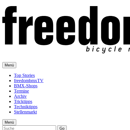
Menü
Top Stories
freedombmxTV
BMX-Shops
Termine
Archiv
Tricktipps
Techniktipps
Stellenmarkt
Menü
Go