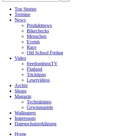
Top Stories
Termine
News
Produktnews
Bikechecks
Menschen
Events
Race
Old School Freitag
Video
freedombmxTV
Flatland
Tricktipps
Leservideos
Archiv
Shops
Magazin
Techniktipps
Gewinnspiele
Wallpapers
Impressum
Datenschutzerklärung
Home