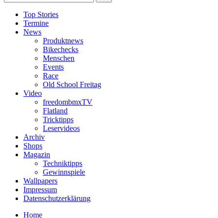
Top Stories
Termine
News
Produktnews
Bikechecks
Menschen
Events
Race
Old School Freitag
Video
freedombmxTV
Flatland
Tricktipps
Leservideos
Archiv
Shops
Magazin
Techniktipps
Gewinnspiele
Wallpapers
Impressum
Datenschutzerklärung
Home