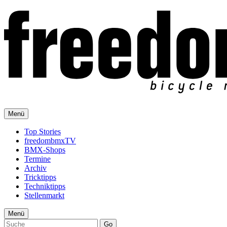
Menü
Top Stories
freedombmxTV
BMX-Shops
Termine
Archiv
Tricktipps
Techniktipps
Stellenmarkt
Menü
Go