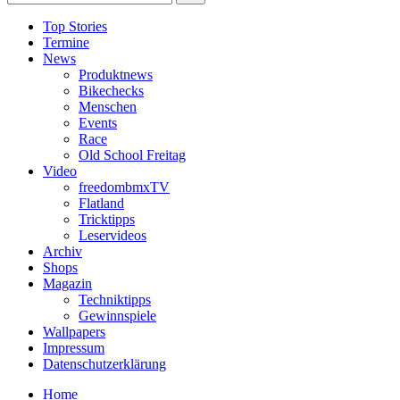
Top Stories
Termine
News
Produktnews
Bikechecks
Menschen
Events
Race
Old School Freitag
Video
freedombmxTV
Flatland
Tricktipps
Leservideos
Archiv
Shops
Magazin
Techniktipps
Gewinnspiele
Wallpapers
Impressum
Datenschutzerklärung
Home