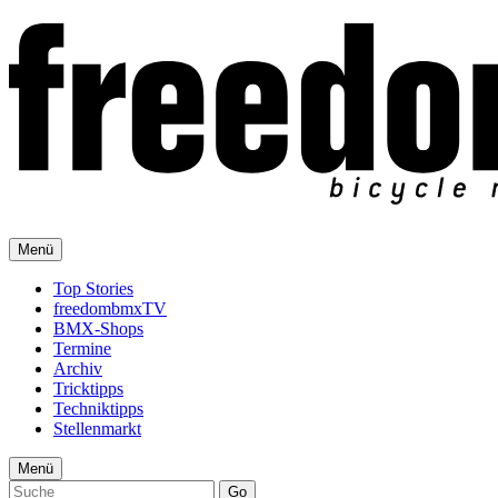
Menü
Top Stories
freedombmxTV
BMX-Shops
Termine
Archiv
Tricktipps
Techniktipps
Stellenmarkt
Menü
Go