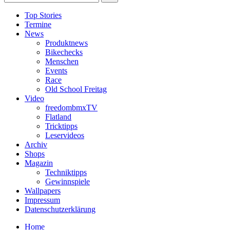
Top Stories
Termine
News
Produktnews
Bikechecks
Menschen
Events
Race
Old School Freitag
Video
freedombmxTV
Flatland
Tricktipps
Leservideos
Archiv
Shops
Magazin
Techniktipps
Gewinnspiele
Wallpapers
Impressum
Datenschutzerklärung
Home