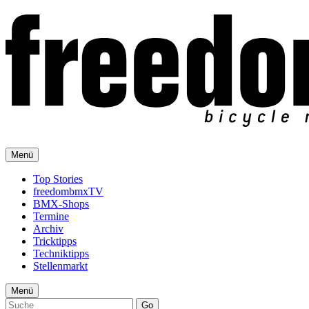
Menü
Top Stories
freedombmxTV
BMX-Shops
Termine
Archiv
Tricktipps
Techniktipps
Stellenmarkt
Menü
Go