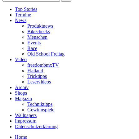
Top Stories
Termine
News
Produktnews
Bikechecks
Menschen
Events
Race
Old School Freitag
Video
freedombmxTV
Flatland
Tricktipps
Leservideos
Archiv
Shops
Magazin
Techniktipps
Gewinnspiele
Wallpapers
Impressum
Datenschutzerklärung
Home