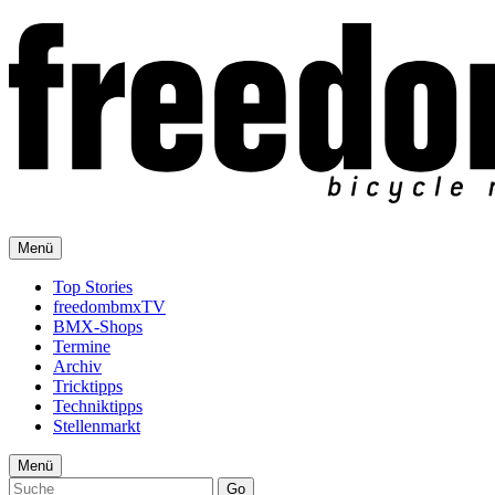
Menü
Top Stories
freedombmxTV
BMX-Shops
Termine
Archiv
Tricktipps
Techniktipps
Stellenmarkt
Menü
Go