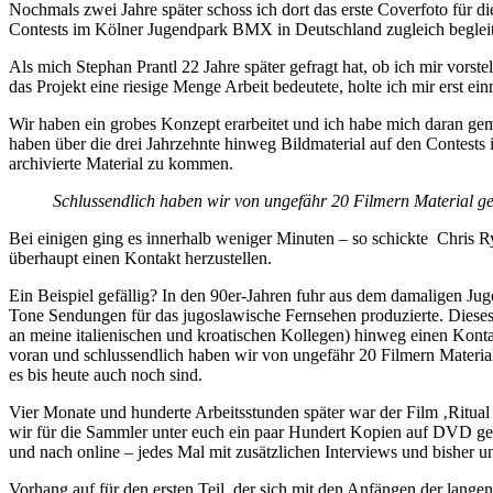
Nochmals zwei Jahre später schoss ich dort das erste Coverfoto für 
Contests im Kölner Jugendpark BMX in Deutschland zugleich beglei
Als mich Stephan Prantl 22 Jahre später gefragt hat, ob ich mir vors
das Projekt eine riesige Menge Arbeit bedeutete, holte ich mir erst 
Wir haben ein grobes Konzept erarbeitet und ich habe mich daran gem
haben über die drei Jahrzehnte hinweg Bildmaterial auf den Contests 
archivierte Material zu kommen.
Schlussendlich haben wir von ungefähr 20 Filmern Material g
Bei einigen ging es innerhalb weniger Minuten – so schickte Chris R
überhaupt einen Kontakt herzustellen.
Ein Beispiel gefällig? In den 90er-Jahren fuhr aus dem damaligen Ju
Tone Sendungen für das jugoslawische Fernsehen produzierte. Dieses 
an meine italienischen und kroatischen Kollegen) hinweg einen Konta
voran und schlussendlich haben wir von ungefähr 20 Filmern Materi
es bis heute auch noch sind.
Vier Monate und hunderte Arbeitsstunden später war der Film ‚Ritua
wir für die Sammler unter euch ein paar Hundert Kopien auf DVD gebr
und nach online – jedes Mal mit zusätzlichen Interviews und bisher u
Vorhang auf für den ersten Teil, der sich mit den Anfängen der lan