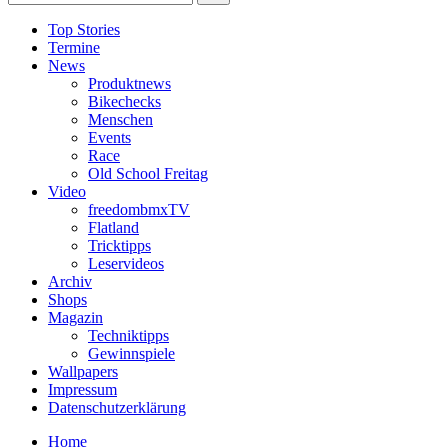
Top Stories
Termine
News
Produktnews
Bikechecks
Menschen
Events
Race
Old School Freitag
Video
freedombmxTV
Flatland
Tricktipps
Leservideos
Archiv
Shops
Magazin
Techniktipps
Gewinnspiele
Wallpapers
Impressum
Datenschutzerklärung
Home