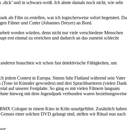
 ‚dick’ und in schwarz-weiß. Ich ahnte damals noch nicht, wie sehr
k als Film zu erstellen, war ich logischerweise sofort begeistert. Da
higen Filmer und Cutter (Johannes Dreyer) an Bord.
sarbeit werden würden, denn nicht nur viele verschiedene Menschen
upt erst einmal zu erreichen und dadurch an das zumeist schlecht
 anderen brauchten wir schon fast detektivische Fähigkeiten, um
ich jedem Contest in Europa. Simon fuhr Flatland während sein Vater
 (Tone ist Künstler geworden) und drei Sprachbarrieren (vielen Dank
al auf unserer Festplatte. So ging es mit vielen Filmern langsam
hrzehnte hinweg mit dem Jugendpark verbunden waren beziehungsweise
er BMX Cologne in einem Kino in Köln uraufgeführt. Zusätzlich haben
 Genuss einer solchen DVD gelangt sind, stellen wir Ritual nun nach
sst: