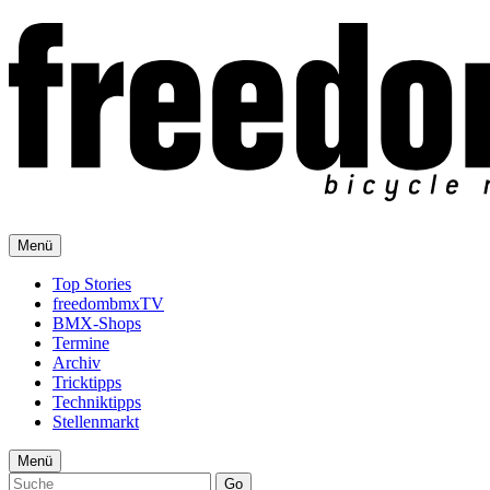
Menü
Top Stories
freedombmxTV
BMX-Shops
Termine
Archiv
Tricktipps
Techniktipps
Stellenmarkt
Menü
Go