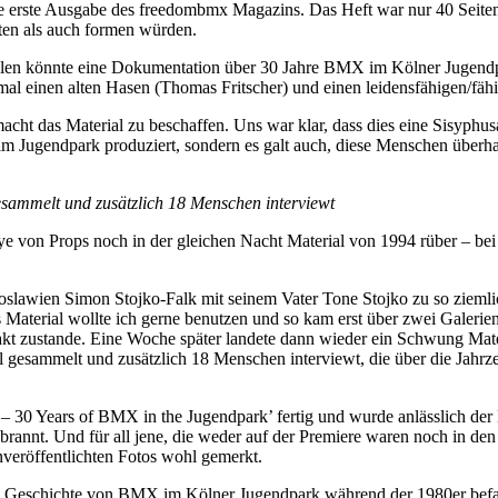
die erste Ausgabe des freedombmx Magazins. Das Heft war nur 40 Seiten
ten als auch formen würden.
tellen könnte eine Dokumentation über 30 Jahre BMX im Kölner Jugendpar
einmal einen alten Hasen (Thomas Fritscher) und einen leidensfähigen/fä
acht das Material zu beschaffen. Uns war klar, dass dies eine Sisyphu
im Jugendpark produziert, sondern es galt auch, diese Menschen überha
esammelt und zusätzlich 18 Menschen interviewt
ye von Props noch in der gleichen Nacht Material von 1994 rüber – bei
goslawien Simon Stojko-Falk mit seinem Vater Tone Stojko zu so zieml
Material wollte ich gerne benutzen und so kam erst über zwei Galerien
kt zustande. Eine Woche später landete dann wieder ein Schwung Materi
al gesammelt und zusätzlich 18 Menschen interviewt, die über die Ja
l – 30 Years of BMX in the Jugendpark’ fertig und wurde anlässlich d
annt. Und für all jene, die weder auf der Premiere waren noch in den
nveröffentlichten Fotos wohl gemerkt.
gen Geschichte von BMX im Kölner Jugendpark während der 1980er befa