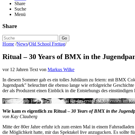
Share
Suche
Menü
Share
Go
Home
/
News
/
Old School Freitag
/
Ritual – 30 Years of BMX in the Jugendpa
vor 12 Jahren
Text von
Markus
Wilke
In diesem Sommer gab es ein tolles Jubiläum zu feiern: mit BMX Col
Jugendpark" beleuchtet die ebenso lange wie erfolgreiche Geschichte 
der als Produzent einen Einblick in die Entstehungs des einstündigen 
Peter Beu gab 1984 das Startsignal für das erste BMX-Rennen im Kö
Wie kam es eigentlich zu Ritual –
30 Years of BMX in the Jugend
von Kay Clauberg
Mitte der 80er Jahre erfuhr ich zum ersten Mal in einem Fahrradladen
die Möglichkeit hatte, mir das Spektakel live anzugucken. Es sollte