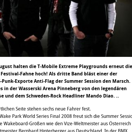
ugust halten die T-Mobile Extreme Playgrounds erneut di
Festival-Fahne hoch! Als dritte Band bläst einer der
S-Punk-Exporte Anti-Flag der Summer Session den Marsch.
es in der Wasserski Arena Pinneberg von den legendären
se und dem Schweden-Rock Headliner Mando Diao. ..
tlichen Seite stehen sechs neue Fahrer fest.
 Wake Park World Series Final 2008 freut sich die Summer Sessi
gte Wakeboard-Größen wie den Vize-Weltmeister aus Österreich
ltmeister Bernhard Hinterberger aus Deutschland. In der BMX