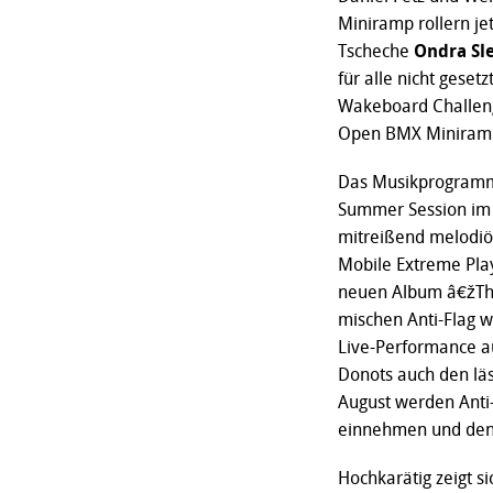
Miniramp rollern je
Tscheche
Ondra Sl
für alle nicht gese
Wakeboard Challeng
Open BMX Miniramp 
Das Musikprogramm st
Summer Session im K
mitreißend melodiös
Mobile Extreme Play
neuen Album â€žThe
mischen Anti-Flag w
Live-Performance au
Donots auch den lä
August werden Anti-
einnehmen und den
Hochkarätig zeigt s