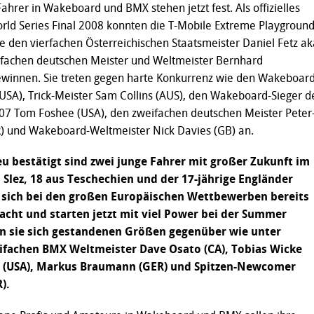
ahrer in Wakeboard und BMX stehen jetzt fest. Als offizielles
d Series Final 2008 konnten die T-Mobile Extreme Playgroun
 den vierfachen Österreichischen Staatsmeister Daniel Fetz ak
fachen deutschen Meister und Weltmeister Bernhard
ewinnen. Sie treten gegen harte Konkurrenz wie den Wakeboard
SA), Trick-Meister Sam Collins (AUS), den Wakeboard-Sieger d
7 Tom Foshee (USA), den zweifachen deutschen Meister Peter
R) und Wakeboard-Weltmeister Nick Davies (GB) an.
u bestätigt sind zwei junge Fahrer mit großer Zukunft im
 Slez, 18 aus Teschechien und der 17-jährige Engländer
 sich bei den großen Europäischen Wettbewerben bereits
ht und starten jetzt mit viel Power bei der Summer
en sie sich gestandenen Größen gegenüber wie unter
fachen BMX Weltmeister Dave Osato (CA), Tobias Wicke
s (USA), Markus Braumann (GER) und Spitzen-Newcomer
).