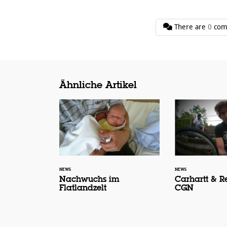
There are
0
com
Ähnliche Artikel
NEWS
NEWS
Nachwuchs im
Carhartt & Re
Flatlandzelt
CGN