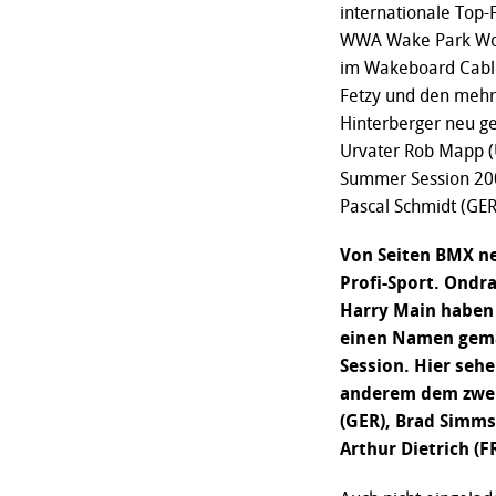
internationale Top-F
WWA Wake Park Worl
im Wakeboard Cable
Fetzy und den mehr
Hinterberger neu g
Urvater Rob Mapp (U
Summer Session 200
Pascal Schmidt (GE
Von Seiten BMX ne
Profi-Sport. Ondra
Harry Main haben
einen Namen gemac
Session. Hier seh
anderem dem zwei
(GER), Brad Simm
Arthur Dietrich (FR