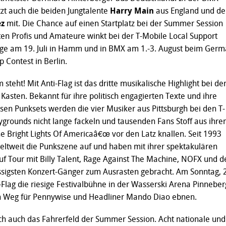
tzt auch die beiden Jungtalente
Harry Main
aus England und de
ez
mit. Die Chance auf einen Startplatz bei der Summer Session
tzten Profis und Amateure winkt bei der T-Mobile Local Support
e am 19. Juli in Hamm und in BMX am 1.-3. August beim Ger
Contest in Berlin.
eht! Mit Anti-Flag ist das dritte musikalische Highlight bei de
asten. Bekannt für ihre politisch engagierten Texte und ihre
en Punksets werden die vier Musiker aus Pittsburgh bei den T-
grounds nicht lange fackeln und tausenden Fans Stoff aus ihr
 Bright Lights Of Americaâ€œ vor den Latz knallen. Seit 1993
eltweit die Punkszene auf und haben mit ihrer spektakulären
f Tour mit Billy Talent, Rage Against The Machine, NOFX und d
ssigsten Konzert-Gänger zum Ausrasten gebracht. Am Sonntag, 
Flag die riesige Festivalbühne in der Wasserski Arena Pinneber
 Weg für Pennywise und Headliner Mando Diao ebnen.
ich auch das Fahrerfeld der Summer Session. Acht nationale und