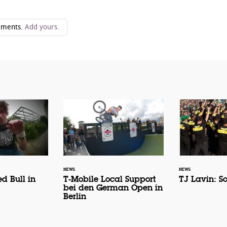
ments.
Add yours.
NEWS
NEWS
d Bull in
T-Mobile Local Support
TJ Lavin: So
bei den German Open in
Berlin