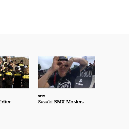
NEWS
ldier
Suzuki BMX Masters