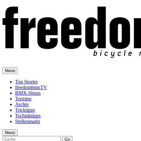
Menü
Top Stories
freedombmxTV
BMX-Shops
Termine
Archiv
Tricktipps
Techniktipps
Stellenmarkt
Menü
Go