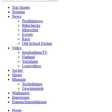
Top Stories
Termine
News
Produktnews
Bikechecks
Menschen
Events
Race
Old School Freitag
Video
freedombmxTV
Flatland
Tricktipps
Leservideos
Archiv
Shops
Magazin
Techniktipps
Gewinnspiele
Wallpapers
Impressum
Datenschutzerklärung
Home