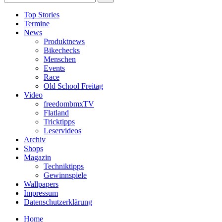
Top Stories
Termine
News
Produktnews
Bikechecks
Menschen
Events
Race
Old School Freitag
Video
freedombmxTV
Flatland
Tricktipps
Leservideos
Archiv
Shops
Magazin
Techniktipps
Gewinnspiele
Wallpapers
Impressum
Datenschutzerklärung
Home