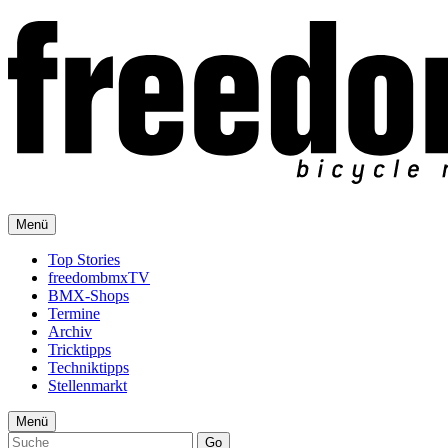
Menü
Top Stories
freedombmxTV
BMX-Shops
Termine
Archiv
Tricktipps
Techniktipps
Stellenmarkt
Menü
Go