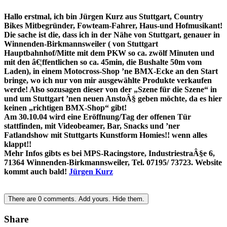
Hallo erstmal, ich bin Jürgen Kurz aus Stuttgart, Country
Bikes Mitbegründer, Fowteam-Fahrer, Haus-und Hofmusikant!
Die sache ist die, dass ich in der Nähe von Stuttgart, genauer in
Winnenden-Birkmannsweiler ( von Stuttgart
Hauptbahnhof/Mitte mit dem PKW so ca. zwölf Minuten und
mit den â€¦ffentlichen so ca. 45min, die Bushalte 50m vom
Laden), in einem Motocross-Shop ’ne BMX-Ecke an den Start
bringe, wo ich nur von mir ausgewählte Produkte verkaufen
werde! Also sozusagen dieser von der „Szene für die Szene“ in
und um Stuttgart ’nen neuen AnstoÂ§ geben möchte, da es hier
keinen „richtigen BMX-Shop“ gibt!
Am 30.10.04 wird eine Eröffnung/Tag der offenen Tür
stattfinden, mit Videobeamer, Bar, Snacks und ’ner
Fatlandshow mit Stuttgarts Kunstform Homies!! wenn alles
klappt!!
Mehr Infos gibts es bei MPS-Racingstore, IndustriestraÂ§e 6,
71364 Winnenden-Birkmannsweiler, Tel. 07195/ 73723. Website
kommt auch bald!
Jürgen Kurz
There are
0
comments.
Add yours.
Hide them.
Share