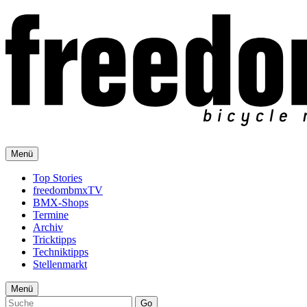
Menü
Top Stories
freedombmxTV
BMX-Shops
Termine
Archiv
Tricktipps
Techniktipps
Stellenmarkt
Menü
Go