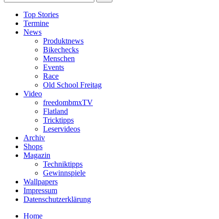
Top Stories
Termine
News
Produktnews
Bikechecks
Menschen
Events
Race
Old School Freitag
Video
freedombmxTV
Flatland
Tricktipps
Leservideos
Archiv
Shops
Magazin
Techniktipps
Gewinnspiele
Wallpapers
Impressum
Datenschutzerklärung
Home