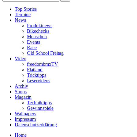
Top Stories
Termine
News
Produktnews
Bikechecks
Menschen
Events
Race
Old School Freitag
Video
freedombmxTV
Flatland
Tricktipps
Leservideos
Archiv
Shops
Magazin
Techniktipps
Gewinnspiele
Wallpapers
Impressum
Datenschutzerklärung
Home