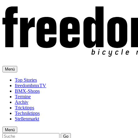
Menü
Top Stories
freedombmxTV
BMX-Shops
Termine
Archiv
Tricktipps
Techniktipps
Stellenmarkt
Menü
Go