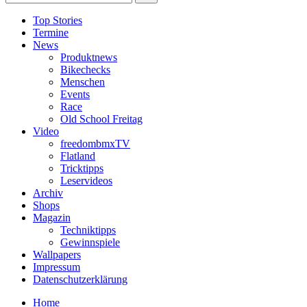
Top Stories
Termine
News
Produktnews
Bikechecks
Menschen
Events
Race
Old School Freitag
Video
freedombmxTV
Flatland
Tricktipps
Leservideos
Archiv
Shops
Magazin
Techniktipps
Gewinnspiele
Wallpapers
Impressum
Datenschutzerklärung
Home