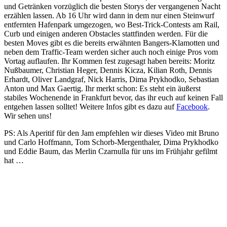
und Getränken vorzüglich die besten Storys der vergangenen Nacht
erzählen lassen. Ab 16 Uhr wird dann in dem nur einen Steinwurf
entfernten Hafenpark umgezogen, wo Best-Trick-Contests am Rail,
Curb und einigen anderen Obstacles stattfinden werden. Für die
besten Moves gibt es die bereits erwähnten Bangers-Klamotten und
neben dem Traffic-Team werden sicher auch noch einige Pros vom
Vortag auflaufen. Ihr Kommen fest zugesagt haben bereits: Moritz
Nußbaumer, Christian Heger, Dennis Kicza, Kilian Roth, Dennis
Erhardt, Oliver Landgraf, Nick Harris, Dima Prykhodko, Sebastian
Anton und Max Gaertig. Ihr merkt schon: Es steht ein äußerst
stabiles Wochenende in Frankfurt bevor, das ihr euch auf keinen Fall
entgehen lassen solltet! Weitere Infos gibt es dazu auf
Facebook
.
Wir sehen uns!
PS: Als Aperitif für den Jam empfehlen wir dieses Video mit Bruno
und Carlo Hoffmann, Tom Schorb-Mergenthaler, Dima Prykhodko
und Eddie Baum, das Merlin Czarnulla für uns im Frühjahr gefilmt
hat …