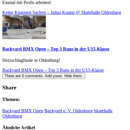
Einmal mit Profis arbeiten!
Keine Knappen Sachen – Julius Knapp @ Skatehalle Oldenburg
Backyard BMX Open – Top 3 Runs in der U15-Klasse
Herzschlagfinale in Oldenburg!
Backyard BMX Open – Top 3 Runs in der U15-Klasse
There are
0
comments.
Add yours.
Hide them.
Share
Themen:
Backyard BMX Open
Backyard e. V. Oldenburg
Skatehalle
Oldenburg
Ähnliche Artikel