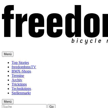
Menü
Top Stories
freedombmxTV
BMX-Shops
Termine
Archiv
Tricktipps
Techniktipps
Stellenmarkt
Menü
Go