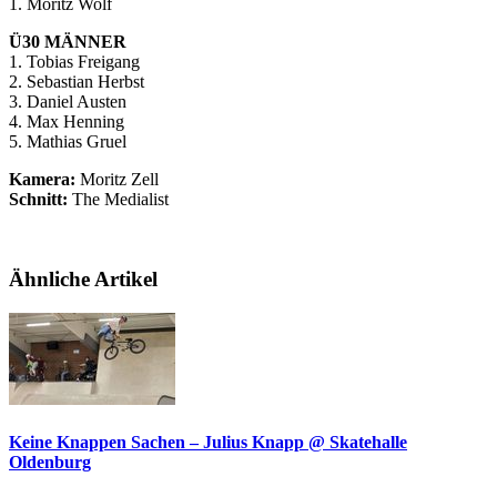
1. Moritz Wolf
Ü30 MÄNNER
1. Tobias Freigang
2. Sebastian Herbst
3. Daniel Austen
4. Max Henning
5. Mathias Gruel
Kamera:
Moritz Zell
Schnitt:
The Medialist
Ähnliche Artikel
Keine Knappen Sachen – Julius Knapp @ Skatehalle
Oldenburg