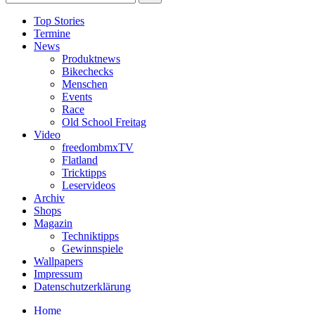
Top Stories
Termine
News
Produktnews
Bikechecks
Menschen
Events
Race
Old School Freitag
Video
freedombmxTV
Flatland
Tricktipps
Leservideos
Archiv
Shops
Magazin
Techniktipps
Gewinnspiele
Wallpapers
Impressum
Datenschutzerklärung
Home