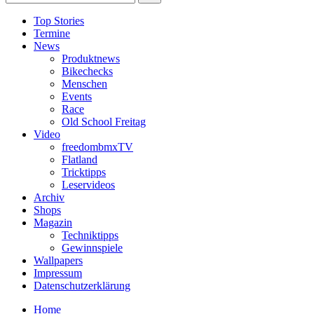
Top Stories
Termine
News
Produktnews
Bikechecks
Menschen
Events
Race
Old School Freitag
Video
freedombmxTV
Flatland
Tricktipps
Leservideos
Archiv
Shops
Magazin
Techniktipps
Gewinnspiele
Wallpapers
Impressum
Datenschutzerklärung
Home