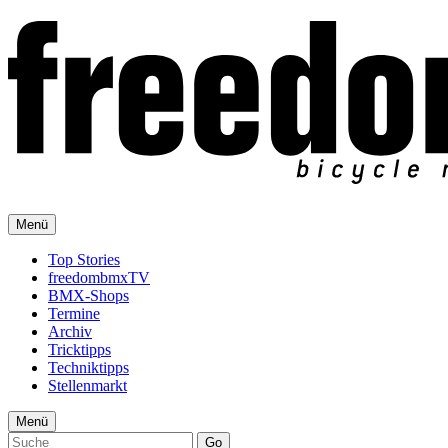
Menü
Top Stories
freedombmxTV
BMX-Shops
Termine
Archiv
Tricktipps
Techniktipps
Stellenmarkt
Menü
Go