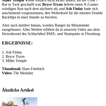
Miller Temple
wollte einfach nicht locker lassen, bis der Cork 7
Bar to Tuck geschafft war,
Bryce Tryon
lieferte einen X-Games
würdigen Run nach dem nächsten ab
,
und
Ash Finlay
hatte sich
anscheinend vorgenommen, den Weltrekord für die meisten Double
Backflips in einer Stunde zu brechen.
Aber auch darüber hinaus, wurden Banger im Minutentakt
rausgehauen. Alles Weitere erfährst du in unserem Video aus dem
Hexenkessel des Schlachthof BMX- und Skateparks in Flensburg.
ERGEBNISSE:
1. Ash Finlay
2. Bryce Tryon
3. Miller Temple
Thumbnail:
Hans Friedrich
Video:
The Medalist
Ähnliche Artikel