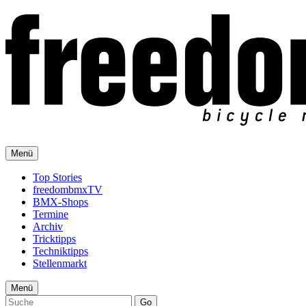
Menü
Top Stories
freedombmxTV
BMX-Shops
Termine
Archiv
Tricktipps
Techniktipps
Stellenmarkt
Menü
Go