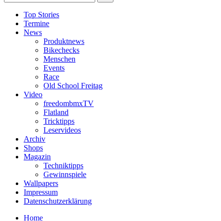
Top Stories
Termine
News
Produktnews
Bikechecks
Menschen
Events
Race
Old School Freitag
Video
freedombmxTV
Flatland
Tricktipps
Leservideos
Archiv
Shops
Magazin
Techniktipps
Gewinnspiele
Wallpapers
Impressum
Datenschutzerklärung
Home