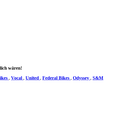
lich wären!
ikes
,
Vocal
,
United
,
Federal Bikes
,
Odyssey
,
S&M