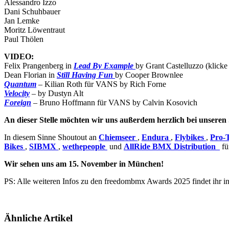
Alessandro Izzo
Dani Schuhbauer
Jan Lemke
Moritz Löwentraut
Paul Thölen
VIDEO:
Felix Prangenberg in
Lead By Example
by Grant Castelluzzo (klick
Dean Florian in
Still Having Fun
by Cooper Brownlee
Quantum
– Kilian Roth für VANS by Rich Forne
Velocity
– by Dustyn Alt
Foreign
– Bruno Hoffmann für VANS by Calvin Kosovich
​An dieser Stelle möchten wir uns außerdem herzlich bei unser
In diesem Sinne Shoutout an
Chiemseer
,
Endura
,
Flybikes
,
Pro-
Bikes
,
SIBMX
,
wethepeople
und
AllRide BMX Distribution
fü
Wir sehen uns am 15. November in München!
PS: ​Alle weiteren Infos zu den freedombmx Awards 2025 findet ihr 
Ähnliche Artikel