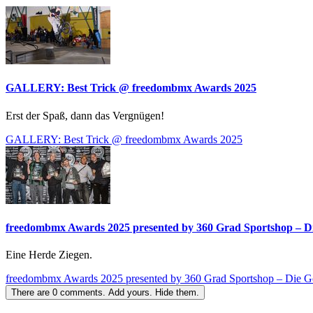
GALLERY: Best Trick @ freedombmx Awards 2025
Erst der Spaß, dann das Vergnügen!
GALLERY: Best Trick @ freedombmx Awards 2025
freedombmx Awards 2025 presented by 360 Grad Sportshop – D
Eine Herde Ziegen.
freedombmx Awards 2025 presented by 360 Grad Sportshop – Die G
There are
0
comments.
Add yours.
Hide them.