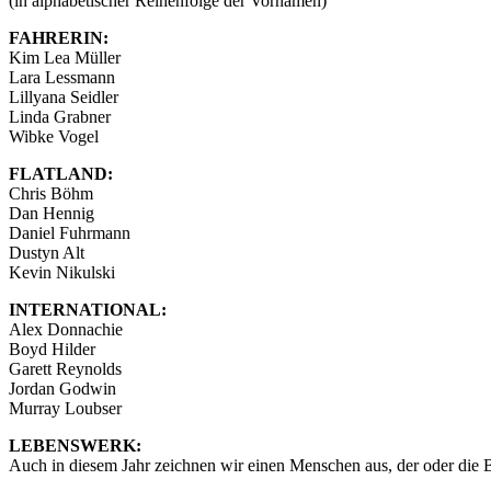
(in alphabetischer Reihenfolge der Vornamen)
FAHRERIN:
Kim Lea Müller
Lara Lessmann
Lillyana Seidler
Linda Grabner
Wibke Vogel
FLATLAND:
Chris Böhm
Dan Hennig
Daniel Fuhrmann
Dustyn Alt
Kevin Nikulski
INTERNATIONAL:
Alex Donnachie
Boyd Hilder
Garett Reynolds
Jordan Godwin
Murray Loubser
LEBENSWERK:
Auch in diesem Jahr zeichnen wir einen Menschen aus, der oder die B