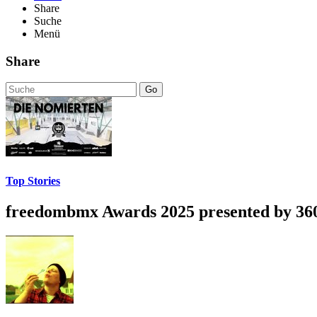
Share
Suche
Menü
Share
Go
Top Stories
freedombmx Awards 2025 presented by 36