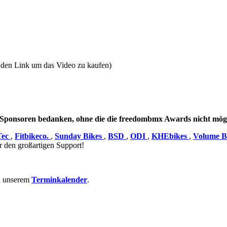
e den Link um das Video zu kaufen)
en Sponsoren bedanken, ohne die die freedombmx Awards nicht mög
Tec
,
Fitbikeco.
,
Sunday Bikes
,
BSD
,
ODI
,
KHEbikes
,
Volume B
r den großartigen Support!
in unserem
Terminkalender
.​