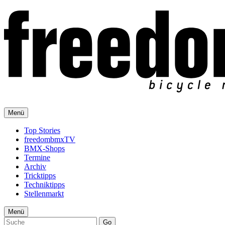
Menü
Top Stories
freedombmxTV
BMX-Shops
Termine
Archiv
Tricktipps
Techniktipps
Stellenmarkt
Menü
Go