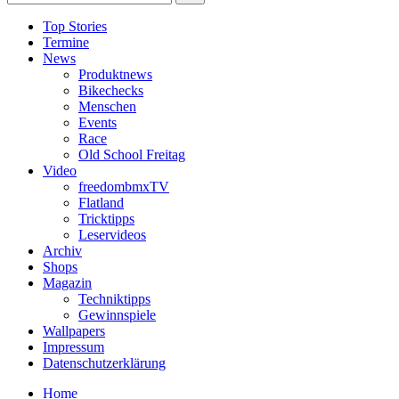
Top Stories
Termine
News
Produktnews
Bikechecks
Menschen
Events
Race
Old School Freitag
Video
freedombmxTV
Flatland
Tricktipps
Leservideos
Archiv
Shops
Magazin
Techniktipps
Gewinnspiele
Wallpapers
Impressum
Datenschutzerklärung
Home