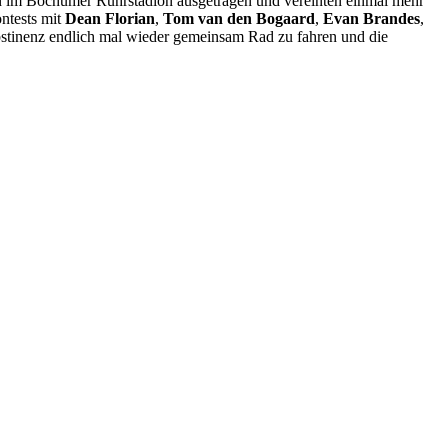
en im Bochumer Ruhrstadion ausgetragen und vereinten einmal mehr
ntests mit
Dean Florian
,
Tom van den Bogaard
,
Evan Brandes
,
bstinenz endlich mal wieder gemeinsam Rad zu fahren und die