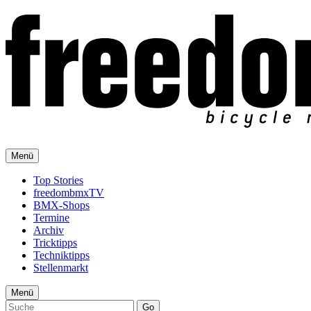
Menü
Top Stories
freedombmxTV
BMX-Shops
Termine
Archiv
Tricktipps
Techniktipps
Stellenmarkt
Menü
Go