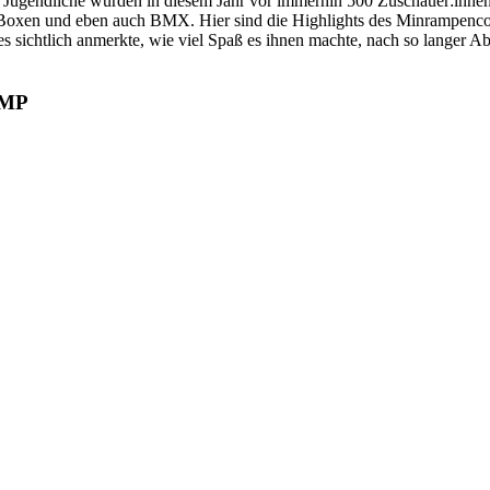
ür Jugendliche wurden in diesem Jahr vor immerhin 500 Zuschauer:inn
, Boxen und eben auch BMX. Hier sind die Highlights des Minrampenco
 sichtlich anmerkte, wie viel Spaß es ihnen machte, nach so langer A
AMP