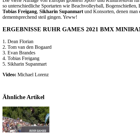
Die vierte Auflage von Europas größtem Sport- und Kulturfestival f
so unterschiedliche Sportarten wie Beachvolleyball, Bogenschießen
Tobias Freigang
,
Sikharin Supanmart
und Konsorten, denen man es
dementsprechend steil gingen. Yeww!
ERGEBNISSE RUHR GAMES 2021 BMX MINIR
1. Dean Florian
2. Tom van den Bogaard
3. Evan Brandes
4. Tobias Freigang
5. Sikharin Supanmart
Video:
Michael Lorenz
Ähnliche Artikel