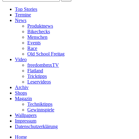
Top Stories
Termine
News
Produktnews
Bikechecks
Menschen
Events
Race
Old School Freitag
Video
freedombmxTV
Flatland
Tricktipps
Leservideos
Archiv
Shops
Magazin
Techniktipps
Gewinnspiele
Wallpapers
Impressum
Datenschutzerklärung
Home