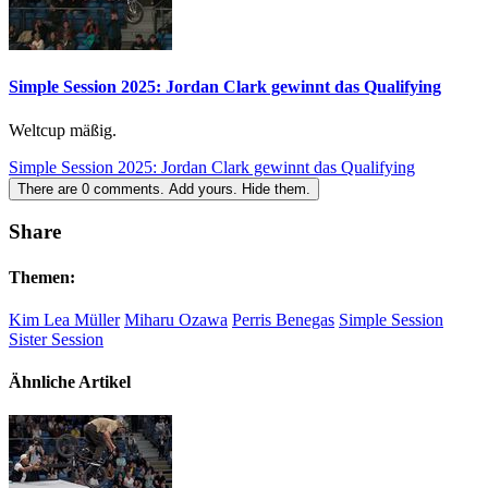
Simple Session 2025: Jordan Clark gewinnt das Qualifying
Weltcup mäßig.
Simple Session 2025: Jordan Clark gewinnt das Qualifying
There are
0
comments.
Add yours.
Hide them.
Share
Themen:
Kim Lea Müller
Miharu Ozawa
Perris Benegas
Simple Session
Sister Session
Ähnliche Artikel