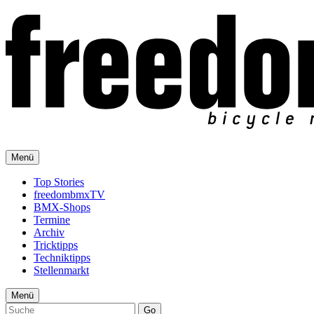
Menü
Top Stories
freedombmxTV
BMX-Shops
Termine
Archiv
Tricktipps
Techniktipps
Stellenmarkt
Menü
Go