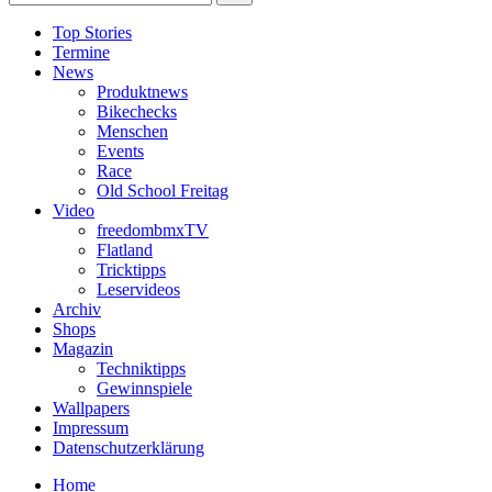
Top Stories
Termine
News
Produktnews
Bikechecks
Menschen
Events
Race
Old School Freitag
Video
freedombmxTV
Flatland
Tricktipps
Leservideos
Archiv
Shops
Magazin
Techniktipps
Gewinnspiele
Wallpapers
Impressum
Datenschutzerklärung
Home