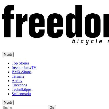
Menü
Top Stories
freedombmxTV
BMX-Shops
Termine
Archiv
Tricktipps
Techniktipps
Stellenmarkt
Menü
Go