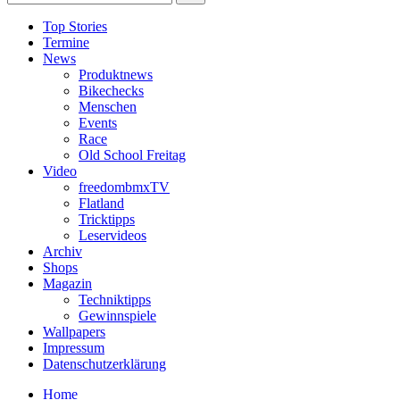
Top Stories
Termine
News
Produktnews
Bikechecks
Menschen
Events
Race
Old School Freitag
Video
freedombmxTV
Flatland
Tricktipps
Leservideos
Archiv
Shops
Magazin
Techniktipps
Gewinnspiele
Wallpapers
Impressum
Datenschutzerklärung
Home