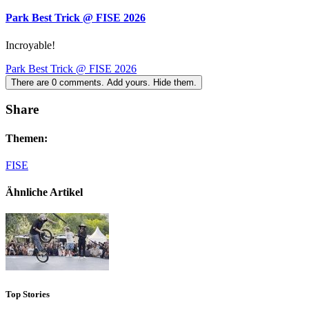
Park Best Trick @ FISE 2026
Incroyable!
Park Best Trick @ FISE 2026
There are
0
comments.
Add yours.
Hide them.
Share
Themen:
FISE
Ähnliche Artikel
Top Stories