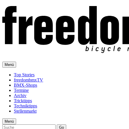
Menü
Top Stories
freedombmxTV
BMX-Shops
Termine
Archiv
Tricktipps
Techniktipps
Stellenmarkt
Menü
Go