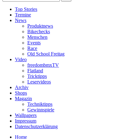
Top Stories
Termine
News
Produktnews
Bikechecks
Menschen
Events
Race
Old School Freitag
Video
freedombmxTV
Flatland
Tricktipps
Leservideos
Archiv
Shops
Magazin
Techniktipps
Gewinnspiele
Wallpapers
Impressum
Datenschutzerklärung
Home