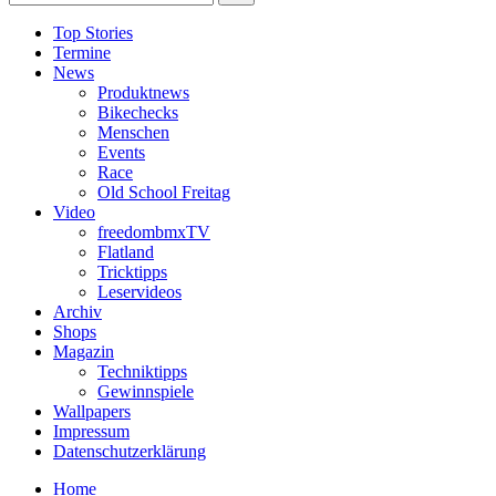
Top Stories
Termine
News
Produktnews
Bikechecks
Menschen
Events
Race
Old School Freitag
Video
freedombmxTV
Flatland
Tricktipps
Leservideos
Archiv
Shops
Magazin
Techniktipps
Gewinnspiele
Wallpapers
Impressum
Datenschutzerklärung
Home