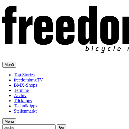
Menü
Top Stories
freedombmxTV
BMX-Shops
Termine
Archiv
Tricktipps
Techniktipps
Stellenmarkt
Menü
Go