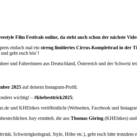
estyle Film Festivals online, da steht auch schon der nächste Vide
preis einfach mal ein
streng limitiertes Cirrus-Komplettrad in der T
 und gebt euch bös’!
 und Fahrerinnen aus Deutschland, Österreich und der Schweiz teilne
ember 2025
auf deinem Instagram-Profil;
onders wichtig! –
#khebesttrick2025
;
mx.de und KHEbikes veröffentlicht (Webseiten, Facebook und Instagra
estechlichen Jury ermittelt, die aus
Thomas Göring
(KHEbikes) un
eativität, Schwierigkeitsgrad, Style, Höhe etc.), gebt euch bitte trotz