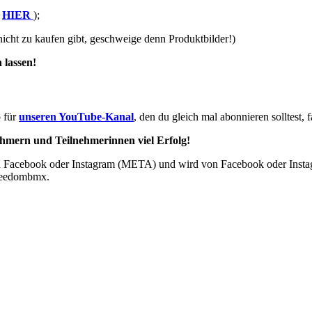
u
HIER
);
nicht zu kaufen gibt, geschweige denn Produktbilder!)
 lassen!
o für
unseren YouTube-Kana
l
, den du gleich mal abonnieren solltest, f
ehmern und Teilnehmerinnen viel Erfolg!
u Facebook oder Instagram (META) und wird von Facebook oder Instagr
freedombmx.