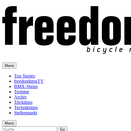
Menü
Top Stories
freedombmxTV
BMX-Shops
Termine
Archiv
Tricktipps
Techniktipps
Stellenmarkt
Menü
Go