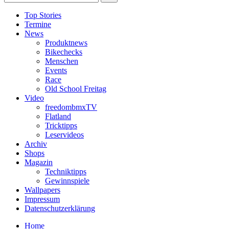
Top Stories
Termine
News
Produktnews
Bikechecks
Menschen
Events
Race
Old School Freitag
Video
freedombmxTV
Flatland
Tricktipps
Leservideos
Archiv
Shops
Magazin
Techniktipps
Gewinnspiele
Wallpapers
Impressum
Datenschutzerklärung
Home