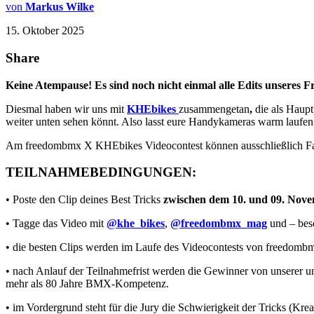
von
Markus Wilke
15. Oktober 2025
Share
Keine Atempause! Es sind noch nicht einmal alle Edits unseres Fre
Diesmal haben wir uns mit
KHEbikes
zusammengetan
,
die als Haupt
weiter unten sehen könnt. Also lasst eure Handykameras warm laufen
Am freedombmx X KHEbikes Videocontest können ausschließlich Fahrer
TEILNAHMEBEDINGUNGEN:
• Poste den Clip deines Best Tricks
zwischen dem 10. und 09. Nov
• Tagge das Video mit
@khe_bikes
,
@freedombmx_mag
und – bes
• die besten Clips werden im Laufe des Videocontests von freedomb
• nach Anlauf der Teilnahmefrist werden die Gewinner von unserer unb
mehr als 80 Jahre BMX-Kompetenz.
• im Vordergrund steht für die Jury die Schwierigkeit der Tricks (Kr