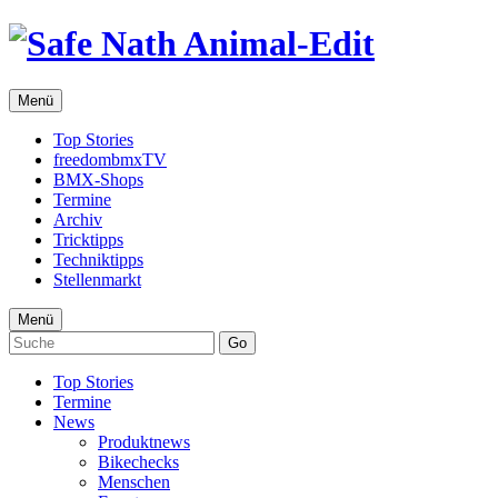
Menü
Top Stories
freedombmxTV
BMX-Shops
Termine
Archiv
Tricktipps
Techniktipps
Stellenmarkt
Menü
Go
Top Stories
Termine
News
Produktnews
Bikechecks
Menschen