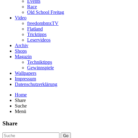
Events
Race
Old School Freitag
Video
freedombmxTV
Flatland
Tricktipps
Leservideos
Archiv
Shops
Magazin
Techniktipps
Gewinnspiele
Wallpapers
Impressum
Datenschutzerklärung
Home
Share
Suche
Menü
Share
Go