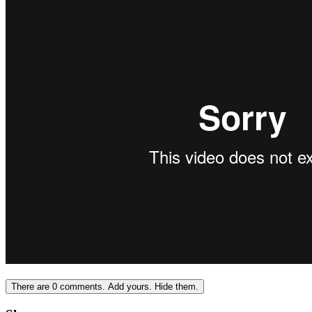
There are
0
comments.
Add yours.
Hide them.