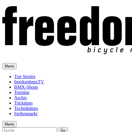
Menü
Top Stories
freedombmxTV
BMX-Shops
Termine
Archiv
Tricktipps
Techniktipps
Stellenmarkt
Menü
Go