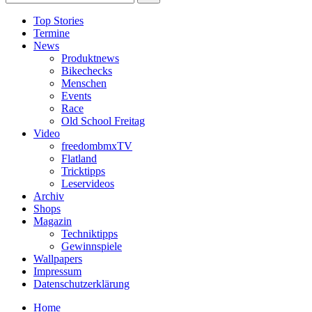
Top Stories
Termine
News
Produktnews
Bikechecks
Menschen
Events
Race
Old School Freitag
Video
freedombmxTV
Flatland
Tricktipps
Leservideos
Archiv
Shops
Magazin
Techniktipps
Gewinnspiele
Wallpapers
Impressum
Datenschutzerklärung
Home