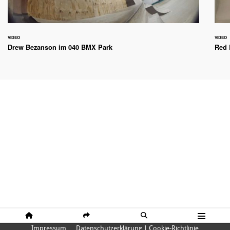
VIDEO
VIDEO
Drew Bezanson im 040 BMX Park
Red 
HOME
SHARE
SUCHE
MENÜ
Impressum
Datenschutzerklärung | Cookie-Richtlinie