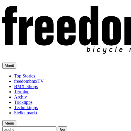
Menü
Top Stories
freedombmxTV
BMX-Shops
Termine
Archiv
Tricktipps
Techniktipps
Stellenmarkt
Menü
Go