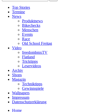
Top Stories
Termine
News
Produktnews
Bikechecks
Menschen
Events
Race
Old School Freitag
Video
freedombmxTV
Flatland
Tricktipps
Leservideos
Archiv
Shops
Magazin
Techniktipps
Gewinnspiele
Wallpapers
Impressum
Datenschutzerklärung
Home