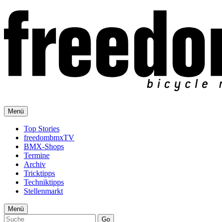
Menü
Top Stories
freedombmxTV
BMX-Shops
Termine
Archiv
Tricktipps
Techniktipps
Stellenmarkt
Menü
Go