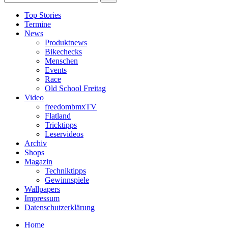
Top Stories
Termine
News
Produktnews
Bikechecks
Menschen
Events
Race
Old School Freitag
Video
freedombmxTV
Flatland
Tricktipps
Leservideos
Archiv
Shops
Magazin
Techniktipps
Gewinnspiele
Wallpapers
Impressum
Datenschutzerklärung
Home