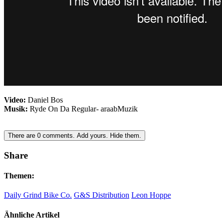
Video:
Daniel Bos
Musik:
Ryde On Da Regular- araabMuzik
There are
0
comments.
Add yours.
Hide them.
Share
Themen:
Daily Grind Bike Co.
G&S Distribution
Leon Hoppe
Ähnliche Artikel