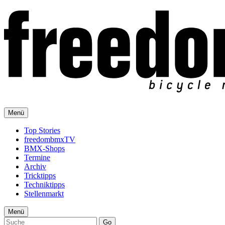
Menü
Top Stories
freedombmxTV
BMX-Shops
Termine
Archiv
Tricktipps
Techniktipps
Stellenmarkt
Menü
Go