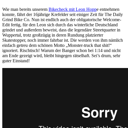
Wie man bereits unserem
Bikecheck mit Leon Hopp
e entnehmen
konnte, fährt der 16jährige Krefelder seit einiger Zeit für The Daily
Grind Bike Co. Nun ist endlich auch der obligatorische Welcome-
Edit fertig, für den Leon sich durch das winterliche Deutschland
grindet und außerdem beweist, dass die legendäre Streetquarter in
Wuppertal, trotz großzügig in deren Rundung platzierter
Skatestopper, noch immer fahrbar ist. Die werden von ihm nämlich
einfach getreu dem schönen Motto „Monster-truck that shit!“
ignoriert. Rischtisch! Warum der Banger schon bei 1:14 und nicht
am Ende gezeigt wird, bleibt hingegen rätselhaft. Sei’s drum, sehr
guter Einstand!