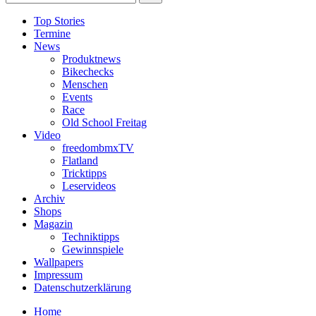
Top Stories
Termine
News
Produktnews
Bikechecks
Menschen
Events
Race
Old School Freitag
Video
freedombmxTV
Flatland
Tricktipps
Leservideos
Archiv
Shops
Magazin
Techniktipps
Gewinnspiele
Wallpapers
Impressum
Datenschutzerklärung
Home