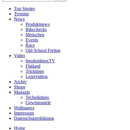
Top Stories
Termine
News
Produktnews
Bikechecks
Menschen
Events
Race
Old School Freitag
Video
freedombmxTV
Flatland
Tricktipps
Leservideos
Archiv
Shops
Magazin
Techniktipps
Gewinnspiele
Wallpapers
Impressum
Datenschutzerklärung
Home