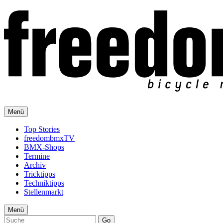
Menü
Top Stories
freedombmxTV
BMX-Shops
Termine
Archiv
Tricktipps
Techniktipps
Stellenmarkt
Menü
Go