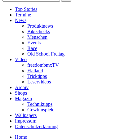
Top Stories
Termine
News
Produktnews
Bikechecks
Menschen
Events
Race
Old School Freitag
Video
freedombmxTV
Flatland
Tricktipps
Leservideos
Archiv
Shops
Magazin
Techniktipps
Gewinnspiele
Wallpapers
Impressum
Datenschutzerklärung
Home