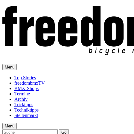
Menü
Top Stories
freedombmxTV
BMX-Shops
Termine
Archiv
Tricktipps
Techniktipps
Stellenmarkt
Menü
Go